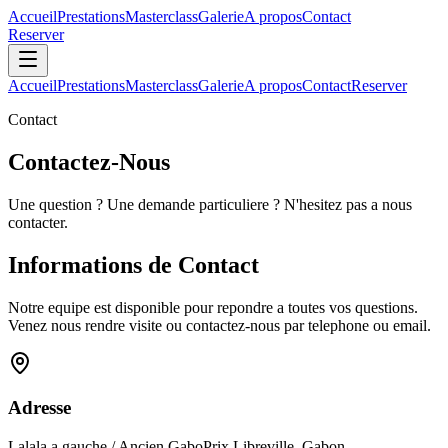
Accueil
Prestations
Masterclass
Galerie
A propos
Contact
Reserver
Accueil
Prestations
Masterclass
Galerie
A propos
Contact
Reserver
Contact
Contactez-Nous
Une question ? Une demande particuliere ? N'hesitez pas a nous
contacter.
Informations de Contact
Notre equipe est disponible pour repondre a toutes vos questions.
Venez nous rendre visite ou contactez-nous par telephone ou email.
Adresse
Lalala a gauche / Ancien GaboPrix Libreville, Gabon